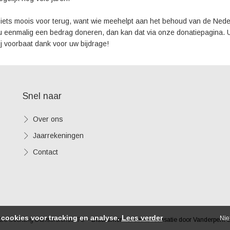
r iets moois voor terug, want wie meehelpt aan het behoud van de Nede
u eenmalig een bedrag doneren, dan kan dat via onze donatiepagina. U 
Bij voorbaat dank voor uw bijdrage!
Snel naar
Over ons
Jaarrekeningen
Contact
cookies voor tracking en analyse.
Lees verder
Nie
26 Stichting Dansersfonds '79 -
Disclaimer
-
Website realisatie door Vanderperk 