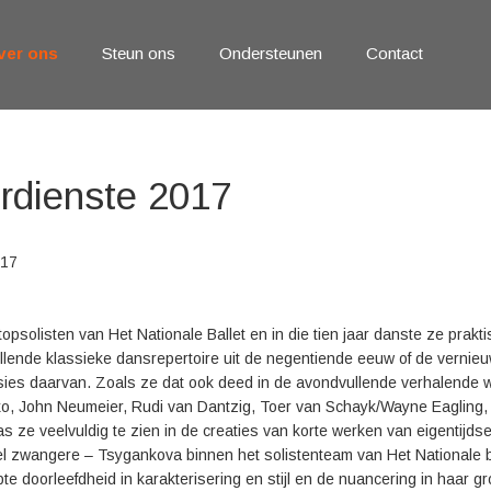
ver ons
Steun ons
Ondersteunen
Contact
erdienste 2017
017
topsolisten van Het Nationale Ballet en in die tien jaar danste ze prakti
lende klassieke dansrepertoire uit de negentiende eeuw of de vernieu
sies daarvan. Zoals ze dat ook deed in de avondvullende verhalend
ko, John Neumeier, Rudi van Dantzig, Toer van Schayk/Wayne Eagling
ze veelvuldig te zien in de creaties van korte werken van eigentijds
l zwangere – Tsygankova binnen het solistenteam van Het Nationale ba
te doorleefdheid in karakterisering en stijl en de nuancering in haar g