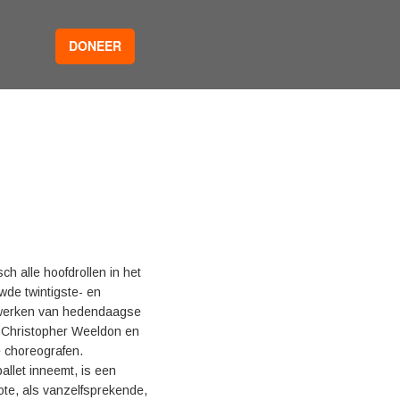
DONEER
sch alle hoofdrollen in het
wde twintigste- en
e werken van hedendaagse
, Christopher Weeldon en
e choreografen.
llet inneemt, is een
rote, als vanzelfsprekende,