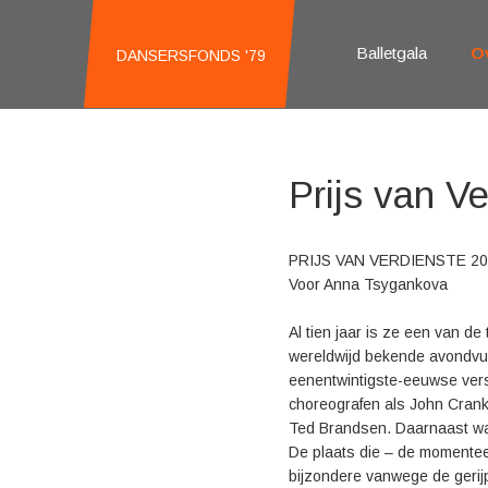
Balletgala
O
DANSERSFONDS '79
Prijs van V
PRIJS VAN VERDIENSTE 2
Voor Anna Tsygankova
Al tien jaar is ze een van de 
wereldwijd bekende avondvul
eenentwintigste-eeuwse ver
choreografen als John Cran
Ted Brandsen. Daarnaast was 
De plaats die – de momentee
bijzondere vanwege de gerijp