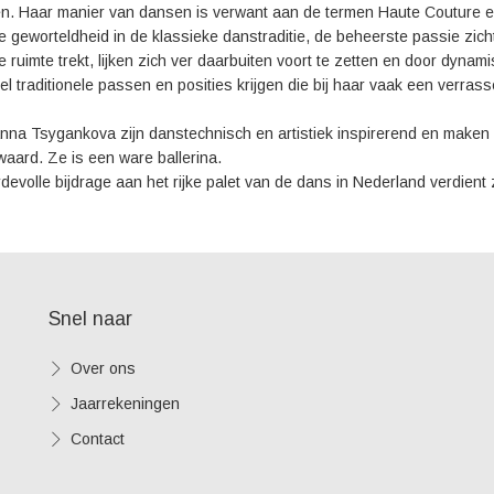
n. Haar manier van dansen is verwant aan de termen Haute Couture 
de geworteldheid in de klassieke danstraditie, de beheerste passie zicht
de ruimte trekt, lijken zich ver daarbuiten voort te zetten en door dyn
el traditionele passen en posities krijgen die bij haar vaak een verras
nna Tsygankova zijn danstechnisch en artistiek inspirerend en maken a
aard. Ze is een ware ballerina.
devolle bijdrage aan het rijke palet van de dans in Nederland verdient 
Snel naar
Over ons
Jaarrekeningen
Contact